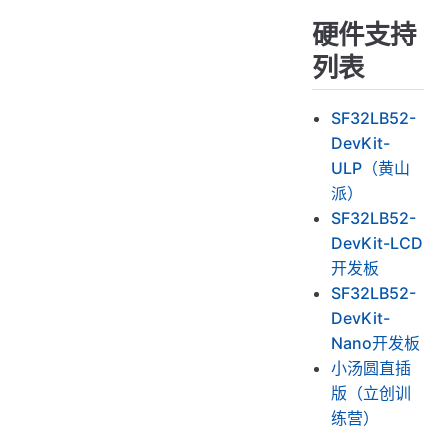
硬件支持
iOS蓝牙使用注意事项
列表
开始使用
激活设备
SF32LB52-
界面提示含义
DevKit-
出现下方UI提示均是pan断开的情况
ULP（黄山
异常情况：
派）
SF32LB52-
唤醒 & 重连
DevKit-LCD
唤醒
开发板
重连
SF32LB52-
DevKit-
电池曲线
Nano开发板
获取电池曲线
小汤圆直插
替换曲线表
版（立创训
练营）