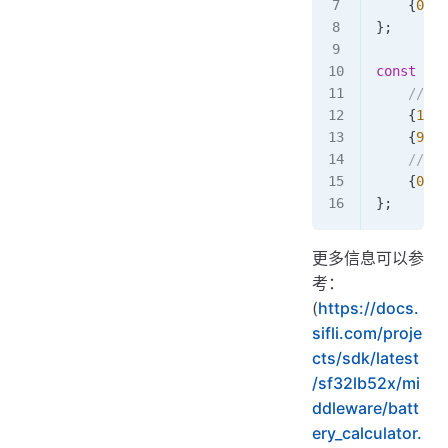
    {
0
, 
3
};
const
 bat
    //
    {
100
,
    {
99
, 
    // 
    {
0
, 
3
};
更多信息可以参
考：
(
https://docs.
sifli.com/proje
cts/sdk/latest
/sf32lb52x/mi
ddleware/batt
ery_calculator.