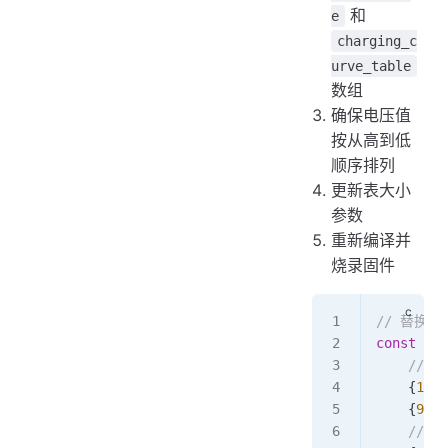
和
e
charging_c
urve_table
数组
确保电压值
按从高到低
顺序排列
更新表大小
参数
重新编译并
烧录固件
// 替换
const
 bat
    //
    {
100
,
    {
99
, 
    // 