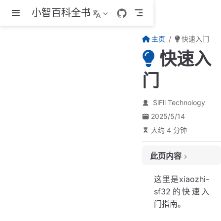
小智百科全书
跳至主要內容
主页
快速入门
快速入
门
SiFli Technology
2025/5/14
大约 4 分钟
此页内容
硬件支持列表
这里是xiaozhi-
固件下载及烧录
sf32的快速入
门指南。
蓝牙使用注意事项
Android蓝牙使用注意事项