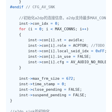
}
#endif 
// CFG_AV_SNK
//初始化a2dp的连接信息，a2dp支持最多MAX_CO
inst
->
con_idx
=
0
;
for
(
i
=
0
;
i
<
MAX_CONNS
;
i
++
)
{
inst
->
con
[
i
].
st
=
avidle
;
inst
->
con
[
i
].
role
=
ACPTOR
;
//TODO :h
inst
->
con
[
i
].
local_seid_idx
=
0xFF
;
inst
->
con
[
i
].
in_use
=
FALSE
;
inst
->
con
[
i
].
cfg
=
AV_AUDIO_NO_ROLE
;
}
inst
->
max_frm_size
=
672
;
inst
->
time_stamp
=
0
;
inst
->
close_pending
=
FALSE
;
inst
->
suspend_pending
=
FALSE
;
}
//a2dp sink的初始化