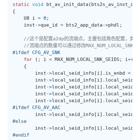
static
void
bt_av_init_data
(
bts2s_av_inst_dat
{
U8
i
=
0
;
inst
->
que_id
=
bts2_app_data
->
phdl
;
//这个是配置a2dp的流端点，主要包括角色配置，类
//流端点的数量可以通过修改MAX_NUM_LOCAL_SNK_S
#ifdef CFG_AV_SNK
for
(;
i
<
MAX_NUM_LOCAL_SNK_SEIDS
;
i
++
)
{
inst
->
local_seid_info
[
i
].
is_enbd
=
TR
inst
->
local_seid_info
[
i
].
local_seid
.
a
inst
->
local_seid_info
[
i
].
local_seid
.
i
inst
->
local_seid_info
[
i
].
local_seid
.
m
inst
->
local_seid_info
[
i
].
local_seid
.
s
#ifdef CFG_AV_AAC
inst
->
local_seid_info
[
i
].
local_seid
.
c
#else
inst
->
local_seid_info
[
i
].
local_seid
.
c
#endif