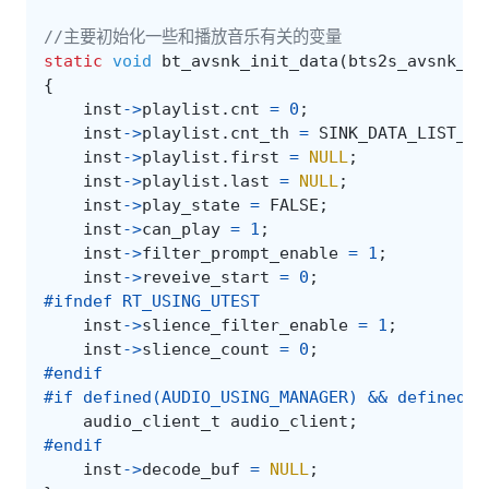
//主要初始化一些和播放音乐有关的变量
static
void
bt_avsnk_init_data
(
bts2s_avsnk_in
{
inst
->
playlist
.
cnt
=
0
;
inst
->
playlist
.
cnt_th
=
SINK_DATA_LIST_ST
inst
->
playlist
.
first
=
NULL
;
inst
->
playlist
.
last
=
NULL
;
inst
->
play_state
=
FALSE
;
inst
->
can_play
=
1
;
inst
->
filter_prompt_enable
=
1
;
inst
->
reveive_start
=
0
;
#ifndef RT_USING_UTEST
inst
->
slience_filter_enable
=
1
;
inst
->
slience_count
=
0
;
#endif
#if defined(AUDIO_USING_MANAGER) && defined(A
audio_client_t
audio_client
;
#endif
inst
->
decode_buf
=
NULL
;