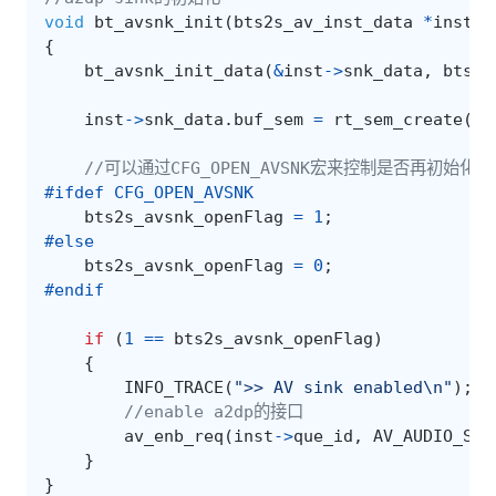
void
bt_avsnk_init
(
bts2s_av_inst_data
*
inst
,
{
bt_avsnk_init_data
(
&
inst
->
snk_data
,
bts2_
inst
->
snk_data
.
buf_sem
=
rt_sem_create
(
"b
//可以通过CFG_OPEN_AVSNK宏来控制是否再初始化的时候
#ifdef CFG_OPEN_AVSNK
bts2s_avsnk_openFlag
=
1
;
#else
bts2s_avsnk_openFlag
=
0
;
#endif
if
(
1
==
bts2s_avsnk_openFlag
)
{
INFO_TRACE
(
">> AV sink enabled
\n
"
);
//enable a2dp的接口
av_enb_req
(
inst
->
que_id
,
AV_AUDIO_SNK
}
}