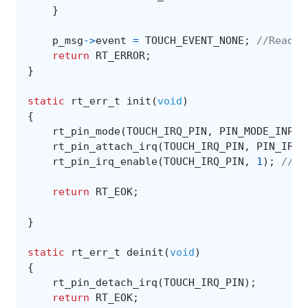
}
p_msg
->
event
=
TOUCH_EVENT_NONE
;
//Read p
return
RT_ERROR
;
}
static
rt_err_t
init
(
void
)
{
rt_pin_mode
(
TOUCH_IRQ_PIN
,
PIN_MODE_INPUT
rt_pin_attach_irq
(
TOUCH_IRQ_PIN
,
PIN_IRQ_
rt_pin_irq_enable
(
TOUCH_IRQ_PIN
,
1
);
//Mu
return
RT_EOK
;
}
static
rt_err_t
deinit
(
void
)
{
rt_pin_detach_irq
(
TOUCH_IRQ_PIN
);
return
RT_EOK
;