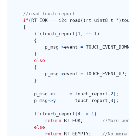
//read touch report
if
(
RT_EOK
==
i2c_read
((
rt_uint8_t
*
)
touch
{
if
(
touch_report
[
1
]
==
1
)
{
p_msg
->
event
=
TOUCH_EVENT_DOWN
;
}
else
{
p_msg
->
event
=
TOUCH_EVENT_UP
;
}
p_msg
->
x
=
touch_report
[
2
];
p_msg
->
y
=
touch_report
[
3
];
if
(
touch_report
[
4
]
>
1
)
return
RT_EOK
;
//More pendi
else
return
RT_EEMPTY
;
//No more to