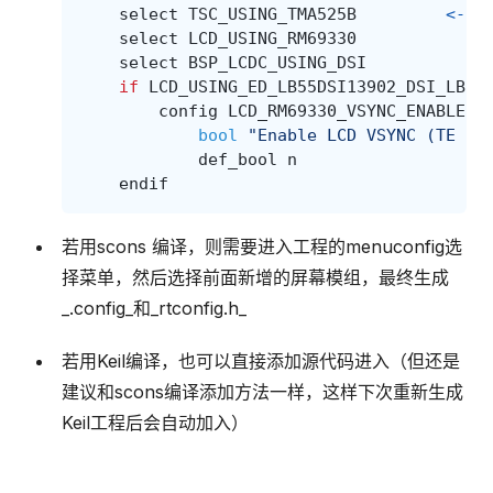
select
TSC_USING_TMA525B
<---
select
LCD_USING_RM69330
select
BSP_LCDC_USING_DSI
if
LCD_USING_ED_LB55DSI13902_DSI_LB55
config
LCD_RM69330_VSYNC_ENABLE
bool
"Enable LCD VSYNC (TE si
def_bool
n
endif
若用scons 编译，则需要进入工程的menuconfig选
择菜单，然后选择前面新增的屏幕模组，最终生成
_.config_和_rtconfig.h_
若用Keil编译，也可以直接添加源代码进入（但还是
建议和scons编译添加方法一样，这样下次重新生成
Keil工程后会自动加入）