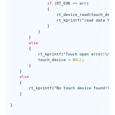
if
(
RT_EOK
==
err
)
{
rt_device_read
(
touch_devi
rt_kprintf
(
"read data %d,
}
}
}
else
{
rt_kprintf
(
"Touch open error!
\n
"
)
touch_device
=
NULL
;
}
}
else
{
rt_kprintf
(
"No touch device found!
\n
"
}
}