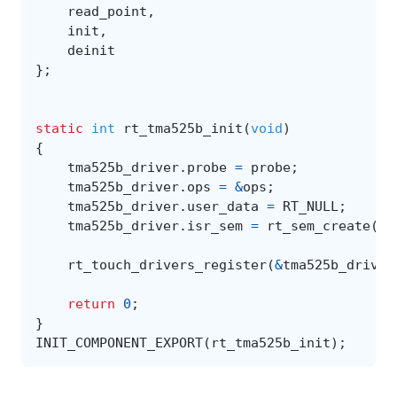
read_point
,
init
,
deinit
};
static
int
rt_tma525b_init
(
void
)
{
tma525b_driver
.
probe
=
probe
;
tma525b_driver
.
ops
=
&
ops
;
tma525b_driver
.
user_data
=
RT_NULL
;
tma525b_driver
.
isr_sem
=
rt_sem_create
(
"t
rt_touch_drivers_register
(
&
tma525b_driver
return
0
;
}
INIT_COMPONENT_EXPORT
(
rt_tma525b_init
);