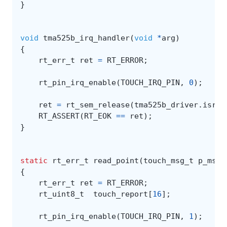
}
void
tma525b_irq_handler
(
void
*
arg
)
{
rt_err_t
ret
=
RT_ERROR
;
rt_pin_irq_enable
(
TOUCH_IRQ_PIN
,
0
);
ret
=
rt_sem_release
(
tma525b_driver
.
isr_s
RT_ASSERT
(
RT_EOK
==
ret
);
}
static
rt_err_t
read_point
(
touch_msg_t
p_msg
)
{
rt_err_t
ret
=
RT_ERROR
;
rt_uint8_t
touch_report
[
16
];
rt_pin_irq_enable
(
TOUCH_IRQ_PIN
,
1
);