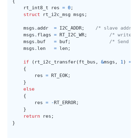
{
rt_int8_t
res
=
0
;
struct
rt_i2c_msg
msgs
;
msgs
.
addr
=
I2C_ADDR
;
/* slave addres
msgs
.
flags
=
RT_I2C_WR
;
/* write f
msgs
.
buf
=
buf
;
/* Send da
msgs
.
len
=
len
;
if
(
rt_i2c_transfer
(
ft_bus
,
&
msgs
,
1
)
==
{
res
=
RT_EOK
;
}
else
{
res
=
-
RT_ERROR
;
}
return
res
;
}