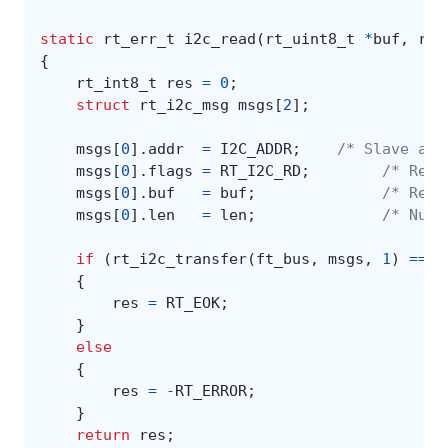
static
rt_err_t
i2c_read
(
rt_uint8_t
*
buf
,
rt_
{
rt_int8_t
res
=
0
;
struct
rt_i2c_msg
msgs
[
2
];
msgs
[
0
].
addr
=
I2C_ADDR
;
/* Slave add
msgs
[
0
].
flags
=
RT_I2C_RD
;
/* Read
msgs
[
0
].
buf
=
buf
;
/* Read
msgs
[
0
].
len
=
len
;
/* Numb
if
(
rt_i2c_transfer
(
ft_bus
,
msgs
,
1
)
==
1
{
res
=
RT_EOK
;
}
else
{
res
=
-
RT_ERROR
;
}
return
res
;