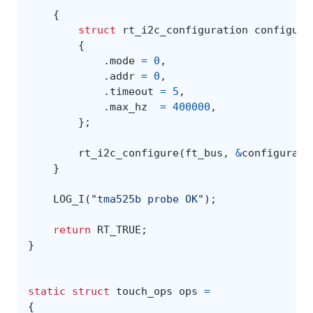
{
struct
rt_i2c_configuration
configura
{
.
mode
=
0
,
.
addr
=
0
,
.
timeout
=
5
,
.
max_hz
=
400000
,
};
rt_i2c_configure
(
ft_bus
,
&
configurati
}
LOG_I
(
"tma525b probe OK"
);
return
RT_TRUE
;
}
static
struct
touch_ops
ops
=
{