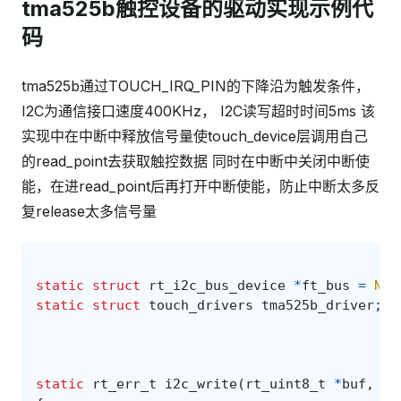
tma525b触控设备的驱动实现示例代
码
tma525b通过TOUCH_IRQ_PIN的下降沿为触发条件，
I2C为通信接口速度400KHz， I2C读写超时时间5ms 该
实现中在中断中释放信号量使touch_device层调用自己
的read_point去获取触控数据 同时在中断中关闭中断使
能，在进read_point后再打开中断使能，防止中断太多反
复release太多信号量
static
struct
rt_i2c_bus_device
*
ft_bus
=
NUL
static
struct
touch_drivers
tma525b_driver
;
static
rt_err_t
i2c_write
(
rt_uint8_t
*
buf
,
rt