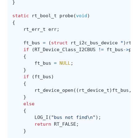
}
static
rt_bool_t
probe
(
void
)
{
rt_err_t
err
;
ft_bus
=
(
struct
rt_i2c_bus_device
*
)
rt_d
if
(
RT_Device_Class_I2CBUS
!=
ft_bus
->
par
{
ft_bus
=
NULL
;
}
if
(
ft_bus
)
{
rt_device_open
((
rt_device_t
)
ft_bus
,
R
}
else
{
LOG_I
(
"bus not find
\n
"
);
return
RT_FALSE
;
}