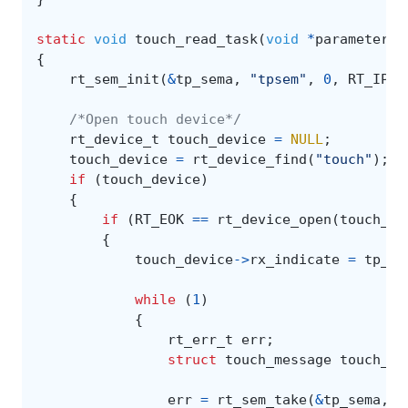
static
void
touch_read_task
(
void
*
parameter
)
{
rt_sem_init
(
&
tp_sema
,
"tpsem"
,
0
,
RT_IPC_
/*Open touch device*/
rt_device_t
touch_device
=
NULL
;
touch_device
=
rt_device_find
(
"touch"
);
if
(
touch_device
)
{
if
(
RT_EOK
==
rt_device_open
(
touch_de
{
touch_device
->
rx_indicate
=
tp_rx
while
(
1
)
{
rt_err_t
err
;
struct
touch_message
touch_da
err
=
rt_sem_take
(
&
tp_sema
,
r