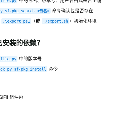
中的包名、版本号、用户名格式是否正确
nfile.py
命令确认包是否存在
py
sf-pkg
search
<包名>
行
（或
）初始化环境
.\export.ps1
./export.sh
已安装的依赖？
中的版本号
nfile.py
命令
sdk.py
sf-pkg
install
iFli 组件包