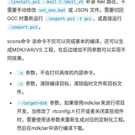
补录 Keil 路径，不
.\install.ps1
--keil
C:\Keil_v5
需要手动修改
或 JSON 文件。需要切回
set_env.bat
GCC 时重新运行
，或直接运行
.\export.ps1
-t
gcc
。
.\export.ps1
scons命令 该命令不仅可以完成基本的编译，还可以生
成MDK/IAR/VS 工程，在后边增加不同参数可以实现不
同效果。
参数，不会打印具体的内部命令。
-s
参数，清除编译目标，清除临时文件和目标文
-c
件。
参数，如果使用mdk/iar来进行项目
--target=XXX
开发，当修改了
rtconfig.h
打开或者关闭某些组件
时，需要使用该参数来重新生成对应的定制化工程。
然后在mdk/iar中进行编译下载。