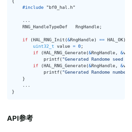
{
#include
"bf0_hal.h"
...
RNG_HandleTypeDef
RngHandle
;
if
(
HAL_RNG_Init
(
&
RngHandle
)
==
HAL_OK
)
{
uint32_t
value
=
0
;
if
(
HAL_RNG_Generate
(
&
RngHandle
,
&
val
printf
(
"Generated Randome seed %d
if
(
HAL_RNG_Generate
(
&
RngHandle
,
&
val
printf
(
"Generated Randome number 
}
...
}
API参考