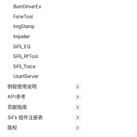
BurnDriverEx
FsrwTool
ImgStamp
Impeller
SiFli_EQ
SiFli_RfTool
SiFli_Trace
UsartServer
例程使用说明
API参考
贡献指南
SiFli 组件注册表
版权