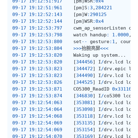
09-17
19
:
12
:
51
:
917
[
pm
]
WSR
:
0x4
09-17
19
:
12
:
51
:
961
[
pm
]
S
:
3
,
284221
09-17
19
:
12
:
52
:
143
[
pm
]
W
:
290125
09-17
19
:
12
:
52
:
144
[
pm
]
WSR
:
0x4
09-17
19
:
12
:
53
:
797
cwm_ap_sensorListen
cal
09-17
19
:
12
:
53
:
798
watch
handup
:
1.0000
,
1
09-17
19
:
12
:
53
:
800
set
--
gesture
:
1
,
counte
09-17
19
:
12
:
53
:
804
>>>
抬腕亮屏
<<<
09-17
19
:
12
:
53
:
820
Waking
up
system
...
09-17
19
:
12
:
53
:
820
[
344456
]
I
/
drv
.
lcd
lcd_
09-17
19
:
12
:
53
:
823
[
344472
]
I
/
drv
.
epic
lcd
09-17
19
:
12
:
53
:
823
[
344490
]
I
/
drv
.
lcd
lcd_
09-17
19
:
12
:
53
:
826
[
344525
]
I
/
drv
.
lcd
lcd_
09-17
19
:
12
:
53
:
871
CO5300_ReadID
0x331100
09-17
19
:
12
:
53
:
874
[
346830
]
I
/
co5300
lcd_t
09-17
19
:
12
:
54
:
063
[
353081
]
I
/
drv
.
lcd
lcd_
09-17
19
:
12
:
54
:
064
[
353098
]
I
/
drv
.
lcd
lcd_
09-17
19
:
12
:
54
:
06
8
[
353118
]
I
/
drv
.
lcd
lcd_
09-17
19
:
12
:
54
:
06
9
[
353135
]
I
/
drv
.
lcd
lcd_
09-17
19
:
12
:
54
:
06
9
[
353154
]
I
/
drv
.
lcd
lcd_
09-17
19
:
12
:
54
:
070
[
353169
]
I
/
drv
.
lcd
lcd_