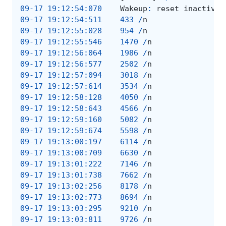
09-17
19
:
12
:
54
:
070
Wakeup
:
reset
inactive
09-17
19
:
12
:
54
:
511
433
/
n
09-17
19
:
12
:
55
:
02
8
954
/
n
09-17
19
:
12
:
55
:
546
1470
/
n
09-17
19
:
12
:
56
:
064
1986
/
n
09-17
19
:
12
:
56
:
577
2502
/
n
09-17
19
:
12
:
57
:
094
3018
/
n
09-17
19
:
12
:
57
:
614
3534
/
n
09-17
19
:
12
:
58
:
128
4050
/
n
09-17
19
:
12
:
58
:
643
4566
/
n
09-17
19
:
12
:
59
:
160
5082
/
n
09-17
19
:
12
:
59
:
674
5598
/
n
09-17
19
:
13
:
00
:
197
6114
/
n
09-17
19
:
13
:
00
:
709
6630
/
n
09-17
19
:
13
:
01
:
222
7146
/
n
09-17
19
:
13
:
01
:
738
7662
/
n
09-17
19
:
13
:
02
:
256
8178
/
n
09-17
19
:
13
:
02
:
773
8694
/
n
09-17
19
:
13
:
03
:
295
9210
/
n
09-17
19
:
13
:
03
:
811
9726
/
n