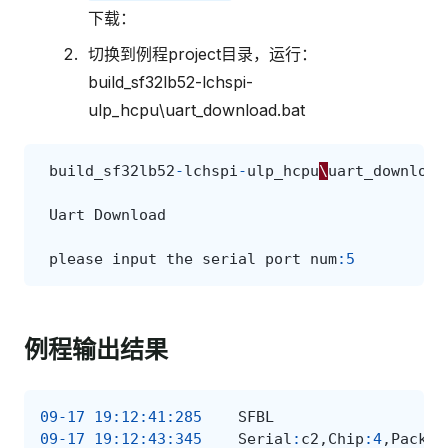
下载：
切换到例程project目录，运行：
build_sf32lb52-lchspi-
ulp_hcpu\uart_download.bat
build_sf32lb52
-
lchspi
-
ulp_hcpu
\
uart_download
Uart
Download
please
input
the
serial
port
num
:
5
例程输出结果
09-17
19
:
12
:
41
:
285
SFBL
09-17
19
:
12
:
43
:
345
Serial
:
c2
,
Chip
:
4
,
Packag