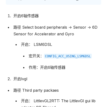
开启6轴传感器
路径 Select board peripherals → Sensor → 6D
Sensor for Accelerator and Gyro
开启： LSM6DSL
宏开关：
CONFIG_ACC_USING_LSM6DSL
作用：开启6轴传感器
开启lvgl
路径 Third party packaes
开启： LittlevGL2RTT: The LittlevGl gui lib