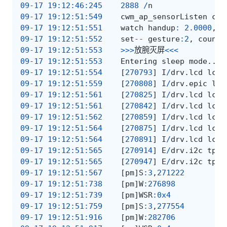
09-17
19
:
12
:
46
:
245
2888
/
n
09-17
19
:
12
:
51
:
549
cwm_ap_sensorListen
cal
09-17
19
:
12
:
51
:
551
watch
handup
:
2.0000
,
2
09-17
19
:
12
:
51
:
552
set
--
gesture
:
2
,
counte
09-17
19
:
12
:
51
:
553
>>>
放腕灭屏
<<<
09-17
19
:
12
:
51
:
553
Entering
sleep
mode
...
09-17
19
:
12
:
51
:
554
[
270793
]
I
/
drv
.
lcd
lcd_
09-17
19
:
12
:
51
:
559
[
270808
]
I
/
drv
.
epic
lcd
09-17
19
:
12
:
51
:
561
[
270825
]
I
/
drv
.
lcd
lcd_
09-17
19
:
12
:
51
:
561
[
270842
]
I
/
drv
.
lcd
lcd_
09-17
19
:
12
:
51
:
562
[
270859
]
I
/
drv
.
lcd
lcd_
09-17
19
:
12
:
51
:
564
[
270875
]
I
/
drv
.
lcd
lcd_
09-17
19
:
12
:
51
:
564
[
270891
]
I
/
drv
.
lcd
lcd_
09-17
19
:
12
:
51
:
565
[
270914
]
E
/
drv
.
i2c
tpre
09-17
19
:
12
:
51
:
565
[
270947
]
E
/
drv
.
i2c
tpre
09-17
19
:
12
:
51
:
567
[
pm
]
S
:
3
,
271222
09-17
19
:
12
:
51
:
738
[
pm
]
W
:
276898
09-17
19
:
12
:
51
:
739
[
pm
]
WSR
:
0x4
09-17
19
:
12
:
51
:
759
[
pm
]
S
:
3
,
277554
09-17
19
:
12
:
51
:
916
[
pm
]
W
:
282706