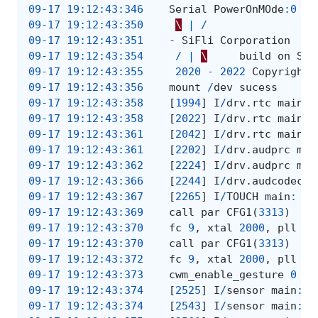
09-17
19
:
12
:
43
:
346
Serial
PowerOnMOde
:
0
rt
09-17
19
:
12
:
43
:
350
\
|
/
09-17
19
:
12
:
43
:
351
-
SiFli
Corporation
09-17
19
:
12
:
43
:
354
/
|
\
build
on
Sep
09-17
19
:
12
:
43
:
355
2020
-
2022
Copyright
09-17
19
:
12
:
43
:
356
mount
/
dev
sucess
09-17
19
:
12
:
43
:
358
[
1994
]
I
/
drv
.
rtc
main
:
09-17
19
:
12
:
43
:
358
[
2022
]
I
/
drv
.
rtc
main
:
09-17
19
:
12
:
43
:
361
[
2042
]
I
/
drv
.
rtc
main
:
09-17
19
:
12
:
43
:
361
[
2202
]
I
/
drv
.
audprc
mai
09-17
19
:
12
:
43
:
362
[
2224
]
I
/
drv
.
audprc
mai
09-17
19
:
12
:
43
:
366
[
2244
]
I
/
drv
.
audcodec
m
09-17
19
:
12
:
43
:
367
[
2265
]
I
/
TOUCH
main
:
Re
09-17
19
:
12
:
43
:
369
call
par
CFG1
(
3313
)
09-17
19
:
12
:
43
:
370
fc
9
,
xtal
2000
,
pll
20
09-17
19
:
12
:
43
:
370
call
par
CFG1
(
3313
)
09-17
19
:
12
:
43
:
372
fc
9
,
xtal
2000
,
pll
20
09-17
19
:
12
:
43
:
373
cwm_enable_gesture
0
1
09-17
19
:
12
:
43
:
374
[
2525
]
I
/
sensor
main
:
r
09-17
19
:
12
:
43
:
374
[
2543
]
I
/
sensor
main
:
r