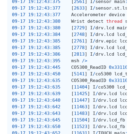
09-17
19
:
12
:
43
:
375
[
2561
]
I
/
sensor
main
:
r
09-17
19
:
12
:
43
:
377
[
2633
]
I
/
sensor
.
st
.
lsm6
09-17
19
:
12
:
43
:
377
Accelerometer
device
op
09-17
19
:
12
:
43
:
380
Wrist
detect
thread
sta
09-17
19
:
12
:
43
:
380
[
2729
]
I
/
drv
.
lcd
main
:
09-17
19
:
12
:
43
:
384
[
2748
]
I
/
drv
.
lcd
lcd_ta
09-17
19
:
12
:
43
:
385
[
2761
]
I
/
drv
.
epic
lcd_t
09-17
19
:
12
:
43
:
385
[
2778
]
I
/
drv
.
lcd
lcd_ta
09-17
19
:
12
:
43
:
386
[
2813
]
I
/
drv
.
lcd
lcd_ta
09-17
19
:
12
:
43
:
395
msh
/>
09-17
19
:
12
:
43
:
445
CO5300_ReadID
0x331100
09-17
19
:
12
:
43
:
450
[
5141
]
I
/
co5300
lcd_tas
09-17
19
:
12
:
43
:
635
CO5300_ReadID
0x331100
09-17
19
:
12
:
43
:
635
[
11404
]
I
/
co5300
lcd_ta
09-17
19
:
12
:
43
:
639
[
11425
]
I
/
drv
.
lcd
lcd_t
09-17
19
:
12
:
43
:
640
[
11447
]
I
/
drv
.
lcd
lcd_t
09-17
19
:
12
:
43
:
642
[
11463
]
I
/
drv
.
lcd
lcd_t
09-17
19
:
12
:
43
:
643
[
11483
]
I
/
drv
.
lcd
lcd_t
09-17
19
:
12
:
43
:
645
[
11504
]
I
/
drv
.
lcd_fb
ma
09-17
19
:
12
:
43
:
650
[
11523
]
I
/
drv
.
lcd_fb
ma
09-17
19
:
12
:
43
:
652
[
11631
]
I
/
TOUCH
main
:
O