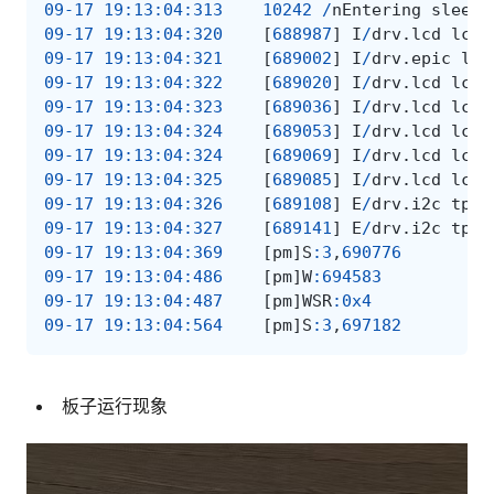
09-17
19
:
13
:
04
:
313
10242
/
nEntering
sleep
09-17
19
:
13
:
04
:
320
[
688987
]
I
/
drv
.
lcd
lcd_
09-17
19
:
13
:
04
:
321
[
689002
]
I
/
drv
.
epic
lcd
09-17
19
:
13
:
04
:
322
[
689020
]
I
/
drv
.
lcd
lcd_
09-17
19
:
13
:
04
:
323
[
689036
]
I
/
drv
.
lcd
lcd_
09-17
19
:
13
:
04
:
324
[
689053
]
I
/
drv
.
lcd
lcd_
09-17
19
:
13
:
04
:
324
[
689069
]
I
/
drv
.
lcd
lcd_
09-17
19
:
13
:
04
:
325
[
689085
]
I
/
drv
.
lcd
lcd_
09-17
19
:
13
:
04
:
326
[
689108
]
E
/
drv
.
i2c
tpre
09-17
19
:
13
:
04
:
327
[
689141
]
E
/
drv
.
i2c
tpre
09-17
19
:
13
:
04
:
369
[
pm
]
S
:
3
,
690776
09-17
19
:
13
:
04
:
486
[
pm
]
W
:
694583
09-17
19
:
13
:
04
:
487
[
pm
]
WSR
:
0x4
09-17
19
:
13
:
04
:
564
[
pm
]
S
:
3
,
697182
板子运行现象