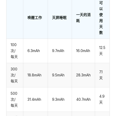
可
以
一天的消
使
唤醒工作
灭屏睡眠
耗
用
天
数
100
12.5
次/
6.3mAh
9.7mAh
16.0mAh
天
每天
300
7.1
次/
18.8mAh
9.5mAh
28.3mAh
天
每天
500
4.9
次/
31.4mAh
9.3mAh
40.7mAh
天
每天