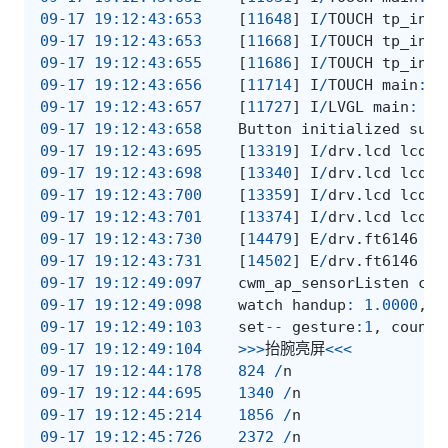
09-17
19
:
12
:
43
:
653
[
11648
]
I
/
TOUCH
tp_init
09-17
19
:
12
:
43
:
653
[
11668
]
I
/
TOUCH
tp_init
09-17
19
:
12
:
43
:
655
[
11686
]
I
/
TOUCH
tp_init
09-17
19
:
12
:
43
:
656
[
11714
]
I
/
TOUCH
main
:
O
09-17
19
:
12
:
43
:
657
[
11727
]
I
/
LVGL
main
:
[
l
09-17
19
:
12
:
43
:
658
Button
initialized
succ
09-17
19
:
12
:
43
:
695
[
13319
]
I
/
drv
.
lcd
lcd_t
09-17
19
:
12
:
43
:
698
[
13340
]
I
/
drv
.
lcd
lcd_t
09-17
19
:
12
:
43
:
700
[
13359
]
I
/
drv
.
lcd
lcd_t
09-17
19
:
12
:
43
:
701
[
13374
]
I
/
drv
.
lcd
lcd_t
09-17
19
:
12
:
43
:
730
[
14479
]
E
/
drv
.
ft6146
tp
09-17
19
:
12
:
43
:
731
[
14502
]
E
/
drv
.
ft6146
tp
09-17
19
:
12
:
49
:
097
cwm_ap_sensorListen
cal
09-17
19
:
12
:
49
:
098
watch
handup
:
1.0000
,
1
09-17
19
:
12
:
49
:
103
set
--
gesture
:
1
,
counte
09-17
19
:
12
:
49
:
104
>>>
抬腕亮屏
<<<
09-17
19
:
12
:
44
:
178
824
/
n
09-17
19
:
12
:
44
:
695
1340
/
n
09-17
19
:
12
:
45
:
214
1856
/
n
09-17
19
:
12
:
45
:
726
2372
/
n