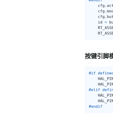
cfg
.
ac
cfg
.
mo
cfg
.
bu
id
=
b
RT_ASS
RT_ASS
按键引脚
#if define
HAL_PI
HAL_PI
#elif defi
HAL_PI
HAL_PI
#endif