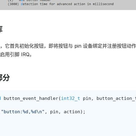
库
，它首先初始化按钮，即将按钮与 pin 设备绑定并注册按钮动
启用引脚 IRQ。
部分
d
button_event_handler
(
int32_t
pin
,
button_action_
(
"button:%d,%d
\n
"
,
pin
,
action
);