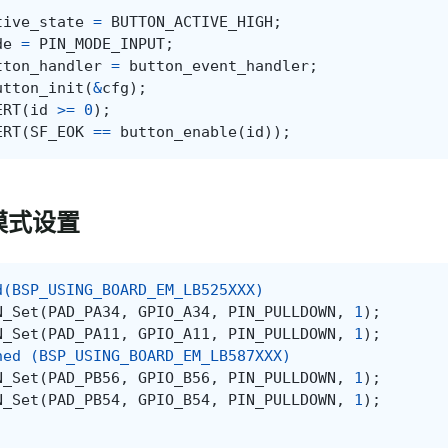
tive_state
=
BUTTON_ACTIVE_HIGH
;
de
=
PIN_MODE_INPUT
;
tton_handler
=
button_event_handler
;
utton_init
(
&
cfg
);
ERT
(
id
>=
0
);
ERT
(
SF_EOK
==
button_enable
(
id
));
模式设置
d(BSP_USING_BOARD_EM_LB525XXX)
N_Set
(
PAD_PA34
,
GPIO_A34
,
PIN_PULLDOWN
,
1
);
N_Set
(
PAD_PA11
,
GPIO_A11
,
PIN_PULLDOWN
,
1
);
ned (BSP_USING_BOARD_EM_LB587XXX)
N_Set
(
PAD_PB56
,
GPIO_B56
,
PIN_PULLDOWN
,
1
);
N_Set
(
PAD_PB54
,
GPIO_B54
,
PIN_PULLDOWN
,
1
);