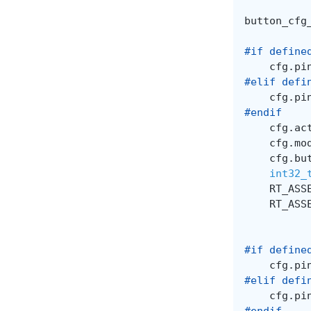
button_cfg
#if define
cfg
.
pi
#elif defi
cfg
.
pi
#endif
cfg
.
ac
cfg
.
mo
cfg
.
bu
int32_
RT_ASS
RT_ASS
#if define
cfg
.
pi
#elif defi
cfg
.
pi
#endif