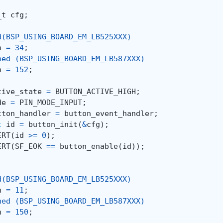
_t
cfg
;
d(BSP_USING_BOARD_EM_LB525XXX)
n
=
34
;
ned (BSP_USING_BOARD_EM_LB587XXX)
n
=
152
;
tive_state
=
BUTTON_ACTIVE_HIGH
;
de
=
PIN_MODE_INPUT
;
tton_handler
=
button_event_handler
;
t
id
=
button_init
(
&
cfg
);
ERT
(
id
>=
0
);
ERT
(
SF_EOK
==
button_enable
(
id
));
d(BSP_USING_BOARD_EM_LB525XXX)
n
=
11
;
ned (BSP_USING_BOARD_EM_LB587XXX)
n
=
150
;