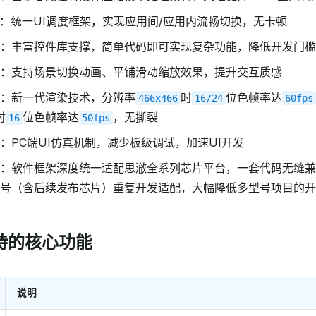
：统一UI调度框架，实现应用间/应用内流畅切换，无卡顿
：丰富控件库支撑，简单代码即可实现复杂功能，降低开发门槛
：支持场景切换动画、平铺滑动缩放效果，提升交互质感
：新一代渲染技术，分辨率
时
位色帧率达
466x466
16/24
60fps
时
位色帧率达
，无撕裂
16
50fps
：PC端UI仿真机制，减少板级调试，加速UI开发
：软件框架深度统一适配思澈全系列芯片平台，一套代码无缝兼
号（含后续发布芯片）重复开发适配，大幅降低多型号项目的开
支持的核心功能
说明