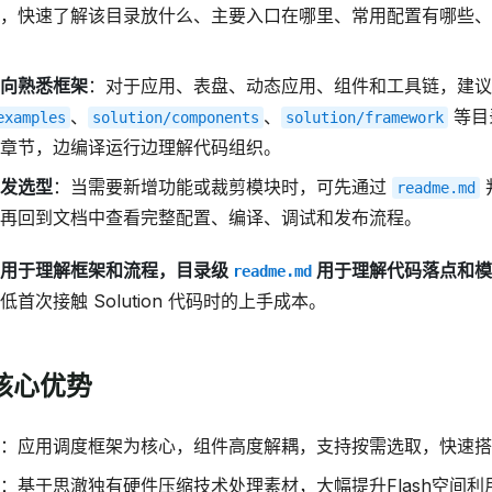
，快速了解该目录放什么、主要入口在哪里、常用配置有哪些、
向熟悉框架
：对于应用、表盘、动态应用、组件和工具链，建议
、
、
等目
examples
solution/components
solution/framework
章节，边编译运行边理解代码组织。
发选型
：当需要新增功能或裁剪模块时，可先通过
readme.md
再回到文档中查看完整配置、编译、调试和发布流程。
档用于理解框架和流程，目录级
用于理解代码落点和模
readme.md
首次接触 Solution 代码时的上手成本。
的核心优势
：应用调度框架为核心，组件高度解耦，支持按需选取，快速搭
：基于思澈独有硬件压缩技术处理素材，大幅提升Flash空间利