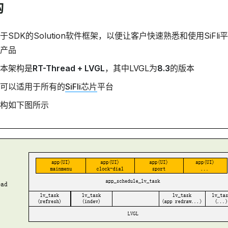
构
于SDK的Solution软件框架，以便让客户快速熟悉和使用SiFl
产品
本架构是
RT-Thread + LVGL
，其中LVGL为
8.3
的版本
可以适用于所有的
SiFli芯片
平台
构如下图所示