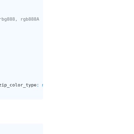
rbg888, rgb888A
zip_color_type
:
number
,
ezip_bin_type
:
number
,