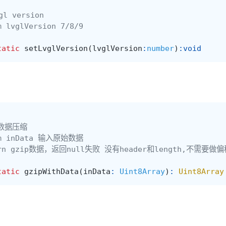
gl version
m lvglVersion 7/8/9
tatic
setLvglVersion
(
lvglVersion
:
number
)
:
void
p 数据压缩
am inData 输入原始数据
turn gzip数据，返回null失败 没有header和length,不需要做
tatic
gzipWithData
(
inData
:
Uint8Array
)
:
Uint8Array