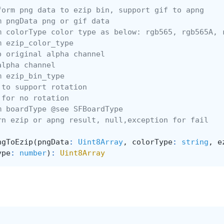
form png data to ezip bin, support gif to apng
m pngData png or gif data
m colorType color type as below: rgb565, rgb565A, 
m ezip_color_type
p original alpha channel
alpha channel
m ezip_bin_type
 to support rotation
 for no rotation
m boardType @see SFBoardType
rn ezip or apng result, null,exception for fail
ngToEzip
(
pngData
:
Uint8Array
,
colorType
:
string
,
e
ype
:
number
)
:
Uint8Array