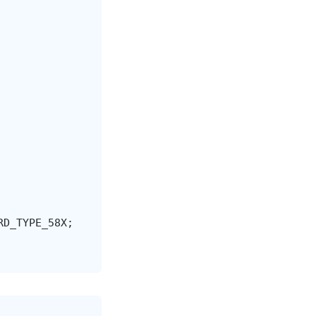
RD_TYPE_58X
;