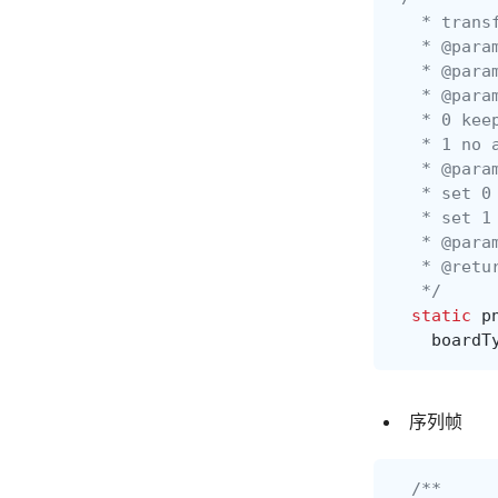
   * trans
   * @para
   * @para
   * @para
   * 0 kee
   * 1 no 
   * @para
   * set 0
   * set 1
   * @para
   * @retu
   */
static
p
boardT
序列帧
/**