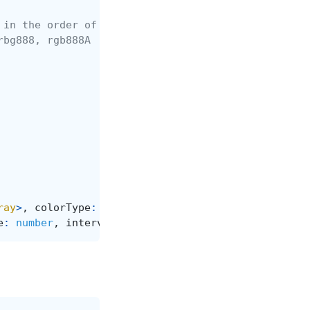
 in the order of the images in the arraylist
rbg888, rgb888A
ray
>
,
colorType
:
string
,
e
:
number
,
interval
:
number
)
:
Uint8Array