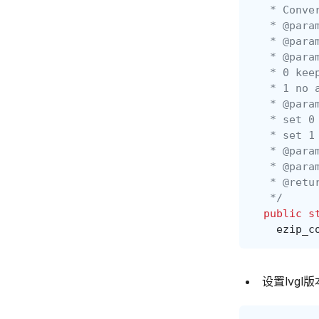
   * Conve
   * @para
   * @para
   * @para
   * 0 kee
   * 1 no 
   * @para
   * set 0
   * set 1
   * @para
   * @par
   * @retu
   */
public
s
ezip_c
设置lvgl版