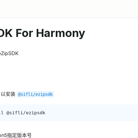
DK For Harmony
ZipSDK
以安装
@sifli/ezipsdk
ll
.json5指定版本号