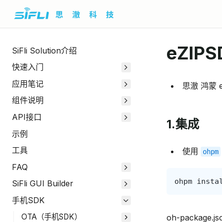
eZIPS
SiFli Solution介绍
快速入门
应用笔记
思澈 鸿蒙 e
组件说明
API接口
1.集成
示例
工具
使用
ohpm
FAQ
ohpm
insta
SiFli GUI Builder
手机SDK
OTA（手机SDK）
oh-package