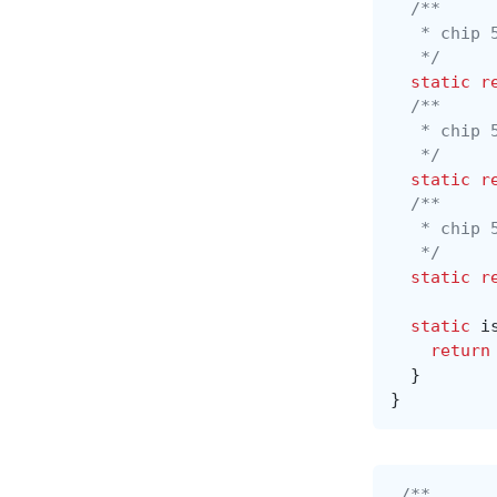
/**
   * chip 
   */
static
r
/**
   * chip 
   */
static
r
/**
   * chip 
   */
static
r
static
i
return
}
}
/**