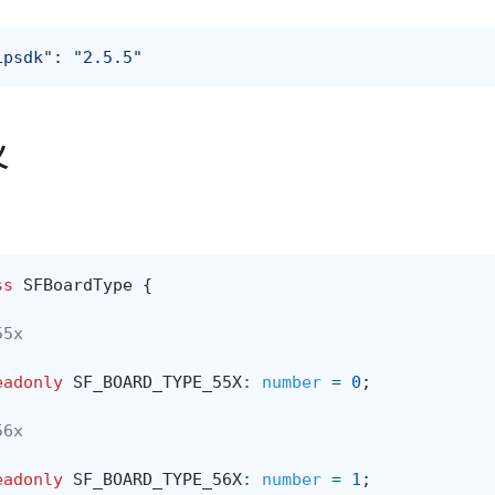
ipsdk"
:
"2.5.5"
义
ss
SFBoardType
{
55x
eadonly
SF_BOARD_TYPE_55X
:
number
=
0
;
56x
eadonly
SF_BOARD_TYPE_56X
:
number
=
1
;