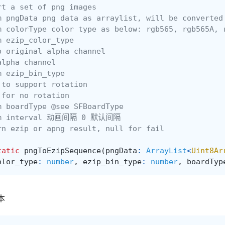
rt a set of png images
m pngData png data as arraylist, will be converted
m colorType color type as below: rgb565, rgb565A, 
m ezip_color_type
p original alpha channel
alpha channel
m ezip_bin_type
 to support rotation
 for no rotation
m boardType @see SFBoardType
am interval 动画间隔 0 默认间隔
rn ezip or apng result, null for fail
tatic
pngToEzipSequence
(
pngData
:
ArrayList
<
Uint8Ar
olor_type
:
number
,
ezip_bin_type
:
number
,
boardTyp
本