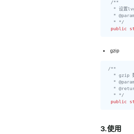
/**
   * 设置lv
   * @para
   * */
public
s
gzip
/**
   * gzi
   * @par
   * @re
   * */
public
s
3.使用