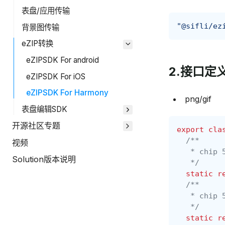
表盘/应用传输
"@sifli/ez
背景图传输
eZIP转换
eZIPSDK For android
2.接口定
eZIPSDK For iOS
eZIPSDK For Harmony
png/gif
表盘编辑SDK
开源社区专题
export
cla
/**
视频
   * chip 
Solution版本说明
   */
static
r
/**
   * chip 
   */
static
r