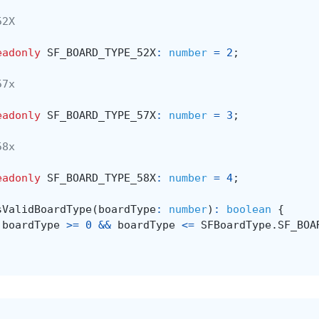
52X
eadonly
SF_BOARD_TYPE_52X
:
number
=
2
;
57x
eadonly
SF_BOARD_TYPE_57X
:
number
=
3
;
58x
eadonly
SF_BOARD_TYPE_58X
:
number
=
4
;
sValidBoardType
(
boardType
:
number
)
:
boolean
{
boardType
>=
0
&&
boardType
<=
SFBoardType
.
SF_BOA