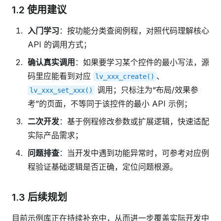
1.2 使用建议
入门学习
：按功能分类查阅例程，对照代码理解核心
API 的调用方式；
确认真实调用
：如果要学习某个控件的最小写法，源
码里应能看到对应
、
lv_xxx_create()
调用；只标注为“布局/效果参
lv_xxx_set_xxx()
考”的页面，不等同于该控件的最小 API 示例；
二次开发
：基于例程修改参数或扩展逻辑，快速适配
实际产品需求；
问题排查
：当开发中遇到功能异常时，可参考对应例
程验证基础逻辑是否正确，定位问题根源。
1.3 后续规划
目前示例库正在持续补充中，从而进一步覆盖实际开发中