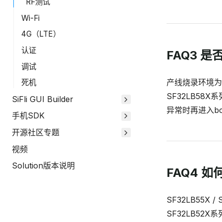
RF测试
Wi-Fi
4G（LTE）
认证
FAQ3 
调试
产线烧录环境为保
死机
SF32LB58
SiFli GUI Builder
异常时再进入b
手机SDK
开源社区专题
视频
Solution版本说明
FAQ4 如
SF32LB55X 
SF32LB52X