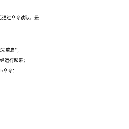
行后通过命令读取，最
完重启”；
经运行起来；
sh命令：