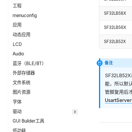
工程
SF32LB58X
menuconfig
应用
SF32LB56X
动态应用
SF32LB52X
LCD
Audio
备注
蓝牙（BLE/BT）
外部存储器
SF32LB5
文件系统
能，所以默认
管脚复用后才可
图片资源
UsartSer
字体
驱动
GUI Builder工具
低功耗