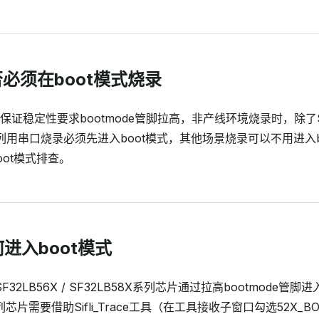
是否必须在boot模式烧录
证稳定性要求bootmode管脚拉高，非产线环境烧录时，除了SF3
X系列用串口烧录必须先进入boot模式，其他场景烧录可以不用进入
oot模式排查。
何进入boot模式
/ SF32LB56X / SF32LB58X系列芯片通过拉高bootmode管脚
系列芯片需要借助Sifli_Trace工具（在工具接收子窗口勾选52X_