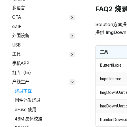
FAQ2 
多语言
OTA
Solution方案
eZIP
提供
ImgDownU
外围设备
USB
工具
工具
手机APP
Butterfli.exe
打库（lib）
Impeller.exe
产线生产
烧录下载
ImgDownUart.
固件外发烧录
ImgDownUart.d
eFuse 使用
48M 晶体校准
RambinDown.dl