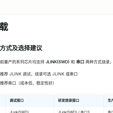
载
烧录方式及选择建议
当前量产的系列芯片均支持
JLINK(SWD)
和
串口
两种方式烧录
荐 JLINK 调试，烧录可选 JLINK 或串口
推荐串口（成本低、稳定性好）
调试接口
研发烧录接口
生
JLink(SWD)
JLink(SWD) / 串口3
串