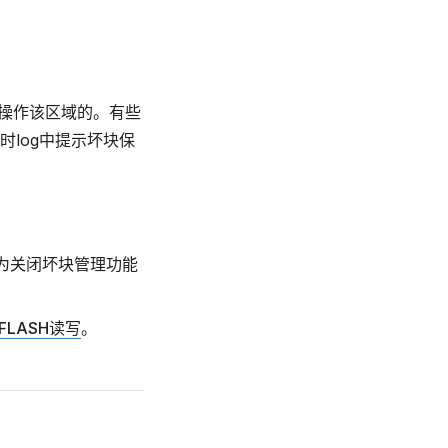
接操作该区域的。有些
log中提示坏块保
即为关闭坏块管理功能
-FLASH读写
。