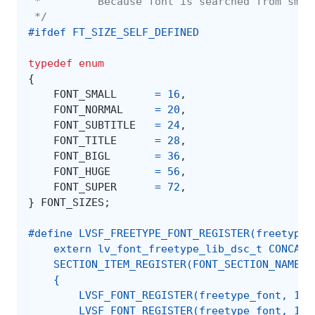
 *         Because font is searched from smal
 */
#ifdef FT_SIZE_SELF_DEFINED
typedef
enum
{
FONT_SMALL
=
16
,
FONT_NORMAL
=
20
,
FONT_SUBTITLE
=
24
,
FONT_TITLE
=
28
,
FONT_BIGL
=
36
,
FONT_HUGE
=
56
,
FONT_SUPER
=
72
,
}
FONT_SIZES
;
#define LVSF_FREETYPE_FONT_REGISTER(freetype_
    extern lv_font_freetype_lib_dsc_t CONCAT_
    SECTION_ITEM_REGISTER(FONT_SECTION_NAME, 
    {                                        
        LVSF_FONT_REGISTER(freetype_font, 10)
        LVSF_FONT_REGISTER(freetype_font, 11)