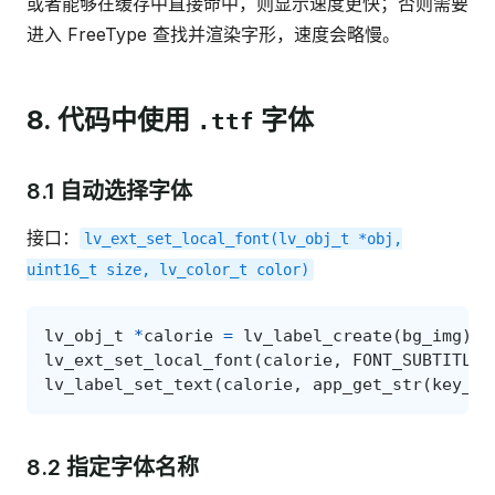
或者能够在缓存中直接命中，则显示速度更快；否则需要
进入 FreeType 查找并渲染字形，速度会略慢。
8. 代码中使用
字体
.ttf
8.1 自动选择字体
接口：
lv_ext_set_local_font(lv_obj_t
*obj,
uint16_t
size,
lv_color_t
color)
lv_obj_t
*
calorie
=
lv_label_create
(
bg_img
);
lv_ext_set_local_font
(
calorie
,
FONT_SUBTITLE
,
lv_label_set_text
(
calorie
,
app_get_str
(
key_ca
8.2 指定字体名称