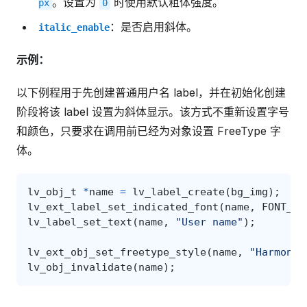
。设置为
时使用默认粗体强度。
px
0
：是否启用斜体。
italic_enable
示例：
以下例程用于先创建普通用户名 label，并在初始化创建
阶段将该 label 设置为斜体显示。该方式不重新设置字号
和颜色，只要求在调用前已经为对象设置 FreeType 字
体。
lv_obj_t
*
name
=
lv_label_create
(
bg_img
);
lv_ext_label_set_indicated_font
(
name
,
FONT_SU
lv_label_set_text
(
name
,
"User name"
);
lv_ext_obj_set_freetype_style
(
name
,
"HarmonyO
lv_obj_invalidate
(
name
);