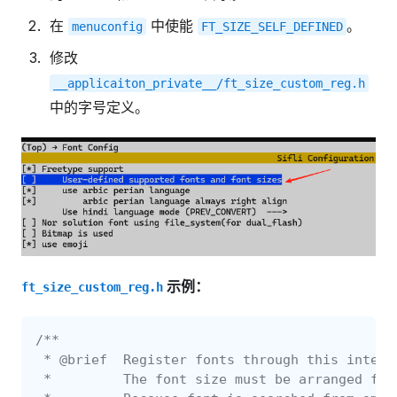
在
中使能
。
menuconfig
FT_SIZE_SELF_DEFINED
修改
__applicaiton_private__/ft_size_custom_reg.h
中的字号定义。
示例：
ft_size_custom_reg.h
/**
 * @brief  Register fonts through this interf
 *         The font size must be arranged fro