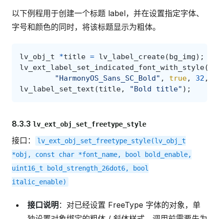
以下例程用于创建一个标题 label，并在设置指定字体、
字号和颜色的同时，将该标题显示为粗体。
lv_obj_t
*
title
=
lv_label_create
(
bg_img
);
lv_ext_label_set_indicated_font_with_style
(
ti
"HarmonyOS_Sans_SC_Bold"
,
true
,
32
,
f
lv_label_set_text
(
title
,
"Bold title"
);
8.3.3
lv_ext_obj_set_freetype_style
接口：
lv_ext_obj_set_freetype_style(lv_obj_t
*obj,
const
char
*font_name,
bool
bold_enable,
uint16_t
bold_strength_26dot6,
bool
italic_enable)
接口说明
：对已经设置 FreeType 字体的对象，单
独设置对象绑定的粗体 / 斜体样式。调用前需要先为