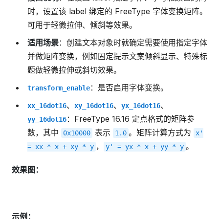
时，设置该 label 绑定的 FreeType 字体变换矩阵。
可用于轻微拉伸、倾斜等效果。
适用场景
：创建文本对象时就确定需要使用指定字体
并做矩阵变换，例如固定提示文案倾斜显示、特殊标
题做轻微拉伸或斜切效果。
：是否启用字体变换。
transform_enable
、
、
、
xx_16dot16
xy_16dot16
yx_16dot16
：FreeType 16.16 定点格式的矩阵参
yy_16dot16
数，其中
表示
。矩阵计算方式为
0x10000
1.0
x'
，
。
=
xx
*
x
+
xy
*
y
y'
=
yx
*
x
+
yy
*
y
效果图：
示例：