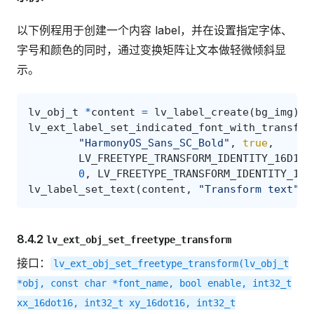
以下例程用于创建一个内容 label，并在设置指定字体、
字号和颜色的同时，通过变换矩阵让文本做轻微倾斜显
示。
lv_obj_t
*
content
=
lv_label_create
(
bg_img
);
lv_ext_label_set_indicated_font_with_transfor
"HarmonyOS_Sans_SC_Bold"
,
true
,
LV_FREETYPE_TRANSFORM_IDENTITY_16D16
,
0
,
LV_FREETYPE_TRANSFORM_IDENTITY_16D
lv_label_set_text
(
content
,
"Transform text"
);
8.4.2
lv_ext_obj_set_freetype_transform
接口：
lv_ext_obj_set_freetype_transform(lv_obj_t
*obj,
const
char
*font_name,
bool
enable,
int32_t
xx_16dot16,
int32_t
xy_16dot16,
int32_t