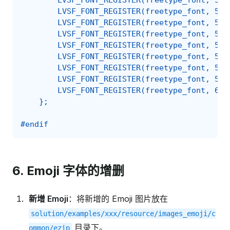
        LVSF_FONT_REGISTER(freetype_font, 52)
        LVSF_FONT_REGISTER(freetype_font, 53)
        LVSF_FONT_REGISTER(freetype_font, 54)
        LVSF_FONT_REGISTER(freetype_font, 55)
        LVSF_FONT_REGISTER(freetype_font, 56)
        LVSF_FONT_REGISTER(freetype_font, 57)
        LVSF_FONT_REGISTER(freetype_font, 58)
        LVSF_FONT_REGISTER(freetype_font, 59)
        LVSF_FONT_REGISTER(freetype_font, 60)
    };
#endif
6. Emoji 字体的增删
新增 Emoji
：将新增的 Emoji 图片放在
solution/examples/xxx/resource/images_emoji/c
目录下。
ommon/ezip