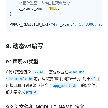
/*指针置空，内存由框架释放*/
p_plane_pop
=
NULL
;
}
POPUP_REGISTER_EXT
(
"dyn_plane"
,
5
,
3000
,
size
9. 动态wf编写
9.1 声明wf类型
C代码需要定义
，需要放置在
DYN_WF
#include
前，建议放到C代码第一行。对于
注
"app_module.h"
wf
册接口和用到资源（包含了
）的C文件，
app_module.h
都需要定义
。
DYN_WF
9.2 头文件和_MODULE_NAME_定义