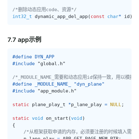
/*删除动态应用code、资源*/
int32_t
dynamic_app_del_app
(
const
char
*
id
);
7.7 app示例
#define DYN_APP
#include
"global.h"
/*_MODULE_NAME_需要和动态应用id保持一致，用以模拟
#define _MODULE_NAME_ "dyn_plane"
#include
"app_module.h"
static
plane_play_t
*
p_lane_play
=
NULL
;
static
void
on_start
(
void
)
{
/*从框架获取申请的内存，必须要注册的时候填入需要的
p_lane_play
=
APP_GET_PAGE_MEM_PTR
;