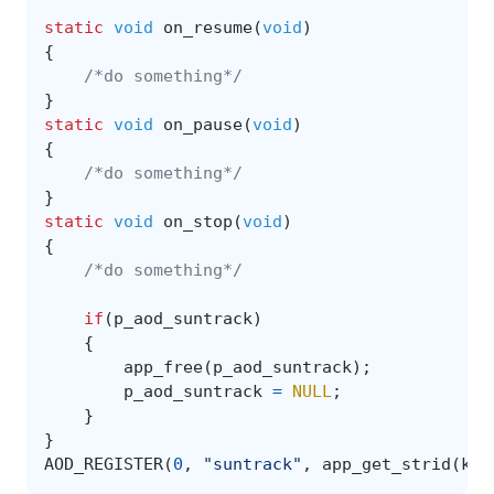
static
void
on_resume
(
void
)
{
/*do something*/
}
static
void
on_pause
(
void
)
{
/*do something*/
}
static
void
on_stop
(
void
)
{
/*do something*/
if
(
p_aod_suntrack
)
{
app_free
(
p_aod_suntrack
);
p_aod_suntrack
=
NULL
;
}
}
AOD_REGISTER
(
0
,
"suntrack"
,
app_get_strid
(
key