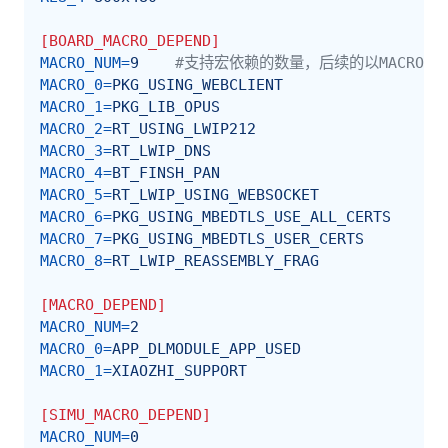
[BOARD_MACRO_DEPEND]
MACRO_NUM
=
9
#支持宏依赖的数量，后续的以MACRO_
MACRO_0
=
PKG_USING_WEBCLIENT
MACRO_1
=
PKG_LIB_OPUS
MACRO_2
=
RT_USING_LWIP212
MACRO_3
=
RT_LWIP_DNS
MACRO_4
=
BT_FINSH_PAN
MACRO_5
=
RT_LWIP_USING_WEBSOCKET
MACRO_6
=
PKG_USING_MBEDTLS_USE_ALL_CERTS
MACRO_7
=
PKG_USING_MBEDTLS_USER_CERTS
MACRO_8
=
RT_LWIP_REASSEMBLY_FRAG
[MACRO_DEPEND]
MACRO_NUM
=
2
MACRO_0
=
APP_DLMODULE_APP_USED
MACRO_1
=
XIAOZHI_SUPPORT
[SIMU_MACRO_DEPEND]
MACRO_NUM
=
0