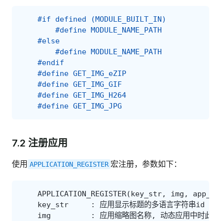
#if defined (MODULE_BUILT_IN)
#define MODULE_NAME_PATH             
#else
#define MODULE_NAME_PATH             
#endif
#define GET_IMG_eZIP                     
#define GET_IMG_GIF                      
#define GET_IMG_H264                     
#define GET_IMG_JPG                      
7.2 注册应用
使用
宏注册，参数如下：
APPLICATION_REGISTER
APPLICATION_REGISTER
(
key_str
,
img
,
app_na
key_str
:
应用显示标题的多语言字符串id
img
:
应用缩略图名称
,
动态应用中时此参