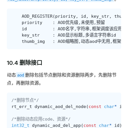
AOD_REGISTER
(
priority
,
id
,
key_str
,
thumb
priority
:
AOD优先级
,
未使用
,
预留
id
:
AOD名字
,
字符串
,
框架调度该应用时
key_str
:
AOD显示标题
,
多语言字符串id
thumb_img
:
AOD缩略图
,
动态aod中无用
,
框架自动
10.4 删除接口
动态
删除包括节点删除和资源删除两步，先删除节
aod
点，再删除资源。
/*删除节点*/
rt_err_t
dynamic_aod_del_node
(
const
char
*
id
)
/*删除动态应用code、资源*/
int32_t
dynamic_aod_del_app
(
const
char
*
id
);