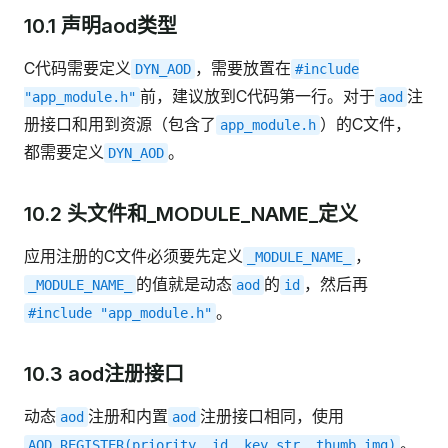
10.1 声明aod类型
C代码需要定义
，需要放置在
DYN_AOD
#include
前，建议放到C代码第一行。对于
注
"app_module.h"
aod
册接口和用到资源（包含了
）的C文件，
app_module.h
都需要定义
。
DYN_AOD
10.2 头文件和_MODULE_NAME_定义
应用注册的C文件必须要先定义
，
_MODULE_NAME_
的值就是动态
的
，然后再
_MODULE_NAME_
aod
id
。
#include
"app_module.h"
10.3 aod注册接口
动态
注册和内置
注册接口相同，使用
aod
aod
。
AOD_REGISTER(priority,
id,
key_str,
thumb_img)