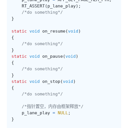
RT_ASSERT
(
p_lane_play
);
/*do something*/
}
static
void
on_resume
(
void
)
{
/*do something*/
}
static
void
on_pause
(
void
)
{
/*do something*/
}
static
void
on_stop
(
void
)
{
/*do something*/
/*指针置空，内存由框架释放*/
p_lane_play
=
NULL
;
}