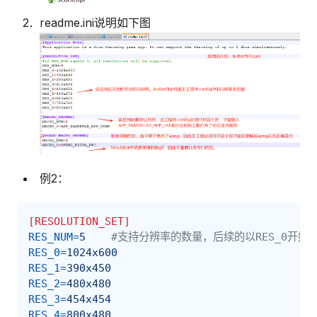
readme.ini说明如下图
例2：
[RESOLUTION_SET]
RES_NUM
=
5
#支持分辨率的数量，后续的以RES_0开始依
RES_0
=
1024x600
RES_1
=
390x450
RES_2
=
480x480
RES_3
=
454x454
RES_4
=
800x480