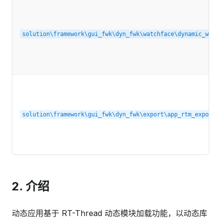
solution\framework\gui_fwk\dyn_fwk\watchface\dynamic_watc
solution\framework\gui_fwk\dyn_fwk\export\app_rtm_export.
2. 介绍
动态应用基于 RT-Thread 动态模块加载功能，以动态库