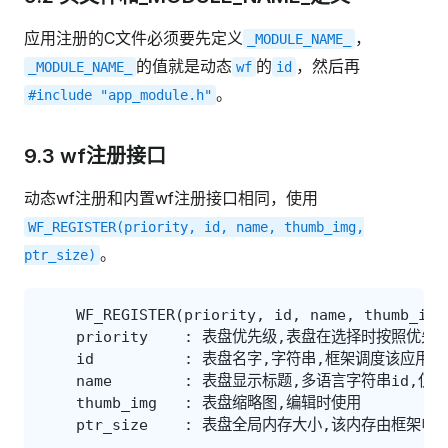
应用注册的C文件必须要先定义
，
_MODULE_NAME_
的值就是动态
的
，然后再
_MODULE_NAME_
wf
id
。
#include
"app_module.h"
9.3 wf注册接口
动态wf注册和内置wf注册接口相同，使用
WF_REGISTER(priority,
id,
name,
thumb_img,
。
ptr_size)
WF_REGISTER
(
priority
,
id
,
name
,
thumb_img
priority
:
表盘优先级
,
表盘在选择时按照优先
id
:
表盘名字
,
字符串
,
框架调度该应用时
name
:
表盘显示标题
,
多语言字符串id
,
仅作
thumb_img
:
表盘缩略图
,
编辑时使用
ptr_size
:
表盘全局内存大小
,
该内存由框架申