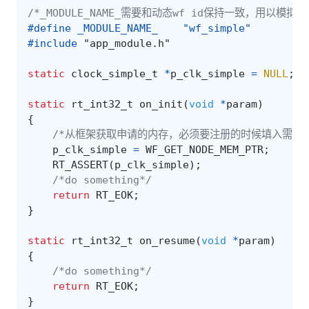
/*_MODULE_NAME_需要和动态wf id保持一致，用以模拟
#define _MODULE_NAME_    "wf_simple"
#include
"app_module.h"
static
clock_simple_t
*
p_clk_simple
=
NULL
;
static
rt_int32_t
on_init
(
void
*
param
)
{
/*从框架获取申请的内存，必须要注册的时候填入需要的
p_clk_simple
=
WF_GET_NODE_MEM_PTR
;
RT_ASSERT
(
p_clk_simple
);
/*do something*/
return
RT_EOK
;
}
static
rt_int32_t
on_resume
(
void
*
param
)
{
/*do something*/
return
RT_EOK
;
}