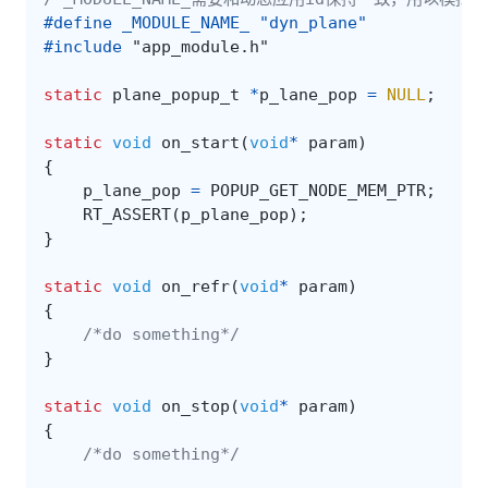
#define _MODULE_NAME_ "dyn_plane"
#include
"app_module.h"
static
plane_popup_t
*
p_lane_pop
=
NULL
;
static
void
on_start
(
void
*
param
)
{
p_lane_pop
=
POPUP_GET_NODE_MEM_PTR
;
RT_ASSERT
(
p_plane_pop
);
}
static
void
on_refr
(
void
*
param
)
{
/*do something*/
}
static
void
on_stop
(
void
*
param
)
{
/*do something*/