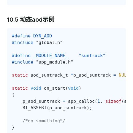
10.5 动态aod示例
#define DYN_AOD
#include
"global.h"
#define _MODULE_NAME_    "suntrack"
#include
"app_module.h"
static
aod_suntrack_t
*
p_aod_suntrack
=
NULL
;
static
void
on_start
(
void
)
{
p_aod_suntrack
=
app_calloc
(
1
,
sizeof
(
aod
RT_ASSERT
(
p_aod_suntrack
);
/*do something*/
}