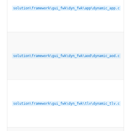
solution\framework\gui_fwk\dyn_fwk\app\dynamic_app.c
solution\framework\gui_fwk\dyn_fwk\aod\dynamic_aod.c
solution\framework\gui_fwk\dyn_fwk\tlv\dynamic_tlv.c