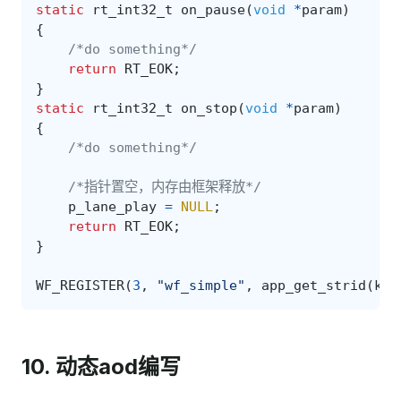
static
rt_int32_t
on_pause
(
void
*
param
)
{
/*do something*/
return
RT_EOK
;
}
static
rt_int32_t
on_stop
(
void
*
param
)
{
/*do something*/
/*指针置空，内存由框架释放*/
p_lane_play
=
NULL
;
return
RT_EOK
;
}
WF_REGISTER
(
3
,
"wf_simple"
,
app_get_strid
(
key
10. 动态aod编写