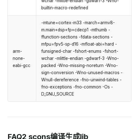
wchar -mlittle-endian -gdwarf-3 -Wno-
builtin-macro-redefined
-mtune=cortex-m33 -march=armv8-
m.main+dsp+fp+cdecp1 -mthumb -
ffunction-sections -fdata-sections -
mfpu=fpv5-sp-d16 -mfloat-abi=hard -
arm-
funsigned-char -fshort-enums -fshort-
none-
wchar -mlittle-endian -gdwarf-3 -Wno-
eabi-gcc
packed -Wno-missing-noreturn -Wno-
sign-conversion -Wno-unused-macros -
Wnull-dereference -fno-unwind-tables -
fno-exceptions -fno-common -Os -
D_GNU_SOURCE
FAQ2 scons编译生成lib