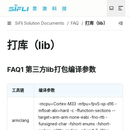
SiFli Solution Documents
/
FAQ
/
打库（lib）
打库（lib）
FAQ1 第三方lib打包编译参数
工具链
编译参数
-mcpu=Cortex-M33 -mfpu=fpv5-sp-d16 -
mfloat-abi=hard -c -ffunction-sections --
target=arm-arm-none-eabi -fno-rtti -
armclang
funsigned-char -fshort-enums -fshort-