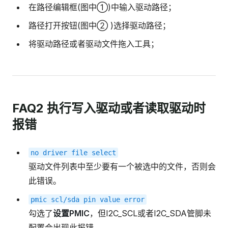
在路径编辑框(图中①)中输入驱动路径；
路径打开按钮(图中② )选择驱动路径；
将驱动路径或者驱动文件拖入工具；
FAQ2 执行写入驱动或者读取驱动时
报错
no
driver
file
select
驱动文件列表中至少要有一个被选中的文件，否则会
此错误。
pmic
scl/sda
pin
value
error
勾选了
设置PMIC
，但I2C_SCL或者I2C_SDA管脚未
配置会出现此报错。