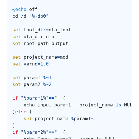
@echo
off
cd
/
d
"%~dp0"
set
tool_dir
=
ota_tool
set
ota_dir
=
ota
set
root_path
=
output
set
project_name
=
mod
set
verno
=
1.0
set
param1
=%~
1
set
param2
=%~
2
if
"%param1%"
==
""
(
echo
Input
param1
-
project_name
is
NULL
)
else
(
set
project_name
=%
param1
%
)
if
"%param2%"
==
""
(
echo
Input
param2
-
verno
is
NULL