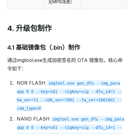
无MPI5场景）
4. 升级包制作
4.1 基础镜像包（.bin）制作
通过imgtool.exe生成加密签名的 OTA 镜像包，核心命
令如下：
NOR FLASH
imgtool.exe
gen_dfu
--img_para
app
0
0
--key=s01
--sigkey=sig
--dfu_id=1
--
hw_ver=51
--sdk_ver=7001
--fw_ver=1001001
--
com_type=0
NAND FLASH
imgtool.exe
gen_dfu
--img_para
app
0
0
--key=s01
--sigkey=sig
--dfu_id=1
--