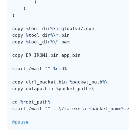
)
)
)
copy
%
tool_dir
%
\
imgtoolv37
.
exe
copy
%
tool_dir
%
\
*.
bin
copy
%
tool_dir
%
\
*.
pem
copy
ER_IROM1
.
bin
app
.
bin
start
/
wait
""
%
cmd
%
copy
ctrl_packet
.
bin
%
packet_path
%
copy
outapp
.
bin
%
packet_path
%
cd
%
root_path
%
start
/
wait
""
..
\
7
za
.
exe
a
%
packet_name
%.
zip
@pause