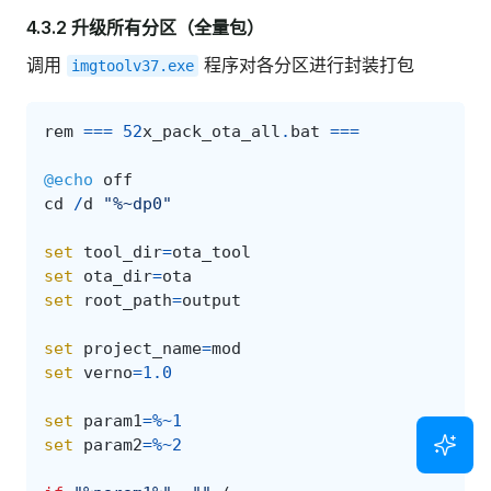
4.3.2 升级所有分区（全量包）
调用
程序对各分区进行封装打包
imgtoolv37.exe
rem
===
52
x_pack_ota_all
.
bat
===
@echo
off
cd
/
d
"%~dp0"
set
tool_dir
=
ota_tool
set
ota_dir
=
ota
set
root_path
=
output
set
project_name
=
mod
set
verno
=
1.0
set
param1
=%~
1
set
param2
=%~
2