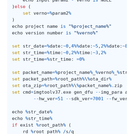
)
else
(
set
verno
=%
param2
%
)
echo
project
name
is
"%project_name%"
echo
version
number
is
"%verno%"
set
str_date
=%
date
:
~
0
,
4
%%
date
:
~
5
,
2
%%
date
:
~
8
,
2
set
str_time
=%
time
:
~
0
,
2
%%
time
:
~
3
,
2
%
set
str_time
=%
str_time
:
=
0
%
set
packet_name
=%
project_name
%
_
%
verno
%
_
%
str_d
set
packet_path
=%
root_path
%
\
%
ota_dir
%
set
ota_zip
=%
root_path
%
\
%
packet_name
%.
zip
set
cmd
=
imgtoolv37
.
exe
gen_dfu
--
img_para
app
--
hw_ver
=
51
--
sdk_ver
=
7001
--
fw_ver
=
1
echo
%
str_date
%
echo
%
str_time
%
if
exist
%
root_path
%
(
rd
%
root_path
%
/
s
/
q