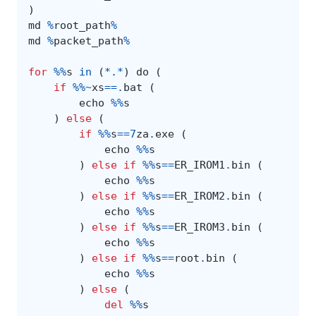
)
md
%
root_path
%
md
%
packet_path
%
for
%%
s
in
(
*.*
)
do
(
if
%%~
xs
==.
bat
(
echo
%%
s
)
else
(
if
%%
s
==
7
za
.
exe
(
echo
%%
s
)
else
if
%%
s
==
ER_IROM1
.
bin
(
echo
%%
s
)
else
if
%%
s
==
ER_IROM2
.
bin
(
echo
%%
s
)
else
if
%%
s
==
ER_IROM3
.
bin
(
echo
%%
s
)
else
if
%%
s
==
root
.
bin
(
echo
%%
s
)
else
(
del
%%
s