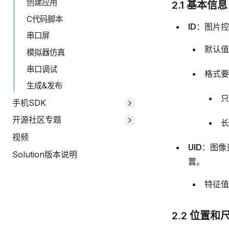
创建应用
2.1 基本信息
C代码脚本
ID
：图片控
串口屏
默认值
模拟器仿真
串口调试
格式要
生成&发布
只
手机SDK
开源社区专题
长
视频
UID
：图像
Solution版本说明
置。
特征值
2.2 位置和